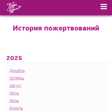
История пожертвований
2025
Декабрь
Октябрь
Август
Июль
Июнь
Апрель